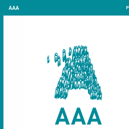
AAA
P