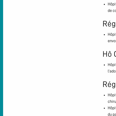
Hôpit
de c
Rég
Hôpit
envo
Hô 
Hôpit
l’ado
Rég
Hôpit
chir
Hôpit
du p