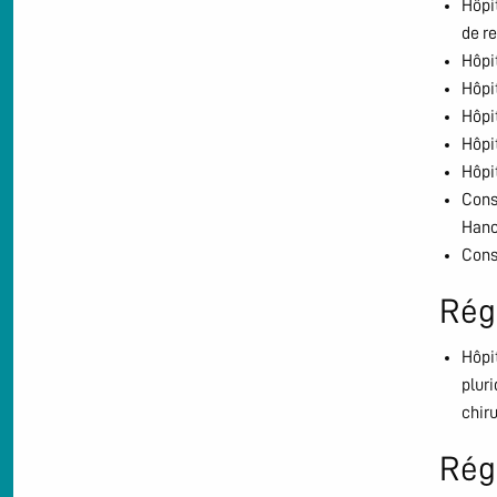
Hôpit
de r
Hôpit
Hôpit
Hôpit
Hôpit
Hôpit
Const
Hano
Cons
Rég
Hôpit
plur
chiru
Rég