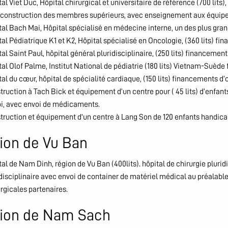
al Viet Duc, Hôpital chirurgical et universitaire de référence (700 lit
econstruction des membres supérieurs, avec enseignement aux équipes
al Bach Mai, Hôpital spécialisé en médecine interne, un des plus grand
al Pédiatrique K1 et K2, Hôpital spécialisé en Oncologie, (360 lits) f
al Saint Paul, hôpital général pluridisciplinaire, (250 lits) financement
al Olof Palme, Institut National de pédiatrie (180 lits) Vietnam-Suède
al du cœur, hôpital de spécialité cardiaque, (150 lits) financements d’
ruction à Tach Bick et équipement d’un centre pour ( 45 lits) d’enfan
i, avec envoi de médicaments.
truction et équipement d'un centre à Lang Son de 120 enfants handica
ion de Vu Ban
al de Nam Dinh, région de Vu Ban (400lits). hôpital de chirurgie plurid
idisciplinaire avec envoi de container de matériel médical au préalab
rgicales partenaires.
ion de Nam Sach